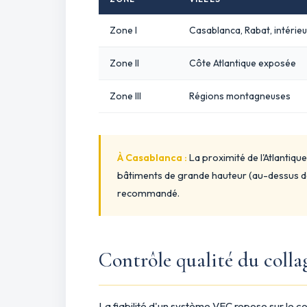
Zone I
Casablanca, Rabat, intérieu
Zone II
Côte Atlantique exposée
Zone III
Régions montagneuses
À Casablanca :
La proximité de l'Atlantiq
bâtiments de grande hauteur (au-dessus de 
recommandé.
Contrôle qualité du colla
La fiabilité d'un système VEC repose sur le co