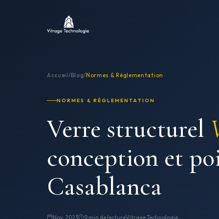
Accueil
/
Blog
/
Normes & Réglementation
NORMES & RÉGLEMENTATION
Verre structurel
conception et poi
Casablanca
Nov. 2023
9 min de lecture
Vitrage Technologie