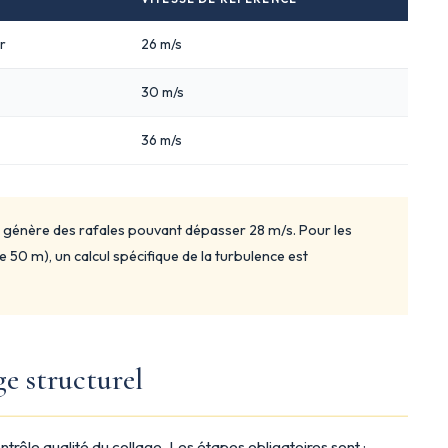
r
26 m/s
30 m/s
36 m/s
ue génère des rafales pouvant dépasser 28 m/s. Pour les
50 m), un calcul spécifique de la turbulence est
ge structurel
ntrôle qualité du collage. Les étapes obligatoires sont :