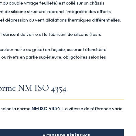
u double vitrage feuilleté) est collé sur un châssis
nt de silicone structurel reprend l'intégralité des efforts
t dépression du vent, dilatations thermiques différentielles.
le fabricant de verre et le fabricant de silicone (tests
(couleur noire ou grise) en façade, assurant étanchéité
 ou rivets en partie supérieure, obligatoires selon les
 norme NM ISO 4354
s selon la norme
NM ISO 4354
. La vitesse de référence varie
VITESSE DE RÉFÉRENCE