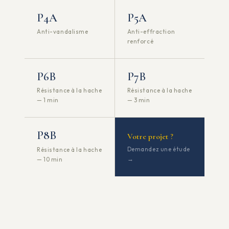
P4A
P5A
Anti-vandalisme
Anti-effraction
renforcé
P6B
P7B
Résistance à la hache
Résistance à la hache
— 1 min
— 3 min
P8B
Votre projet ?
Demandez une étude
Résistance à la hache
→
— 10 min