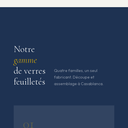
Notre
gamme
de verres
Quatre familles, un seul
fabricant. Découpe et
feuilletés
assemblage à Casablanca.
01