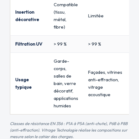
Compatible
Insertion
(tissu,
Limitée
décorative
métal,
fibre)
Filtration UV
> 99 %
> 99 %
Garde-
corps,
Façades, vitrines
salles de
Usage
anti-effraction,
bain, verre
typique
vitrage
décoratif,
acoustique
applications
humides
Classes de résistance EN 356 : P1A à P5A (anti-chute), P6B à P8B
(anti-effraction). Vitrage Technologie réalise les compositions sur
mesure selon le cahier des charges.