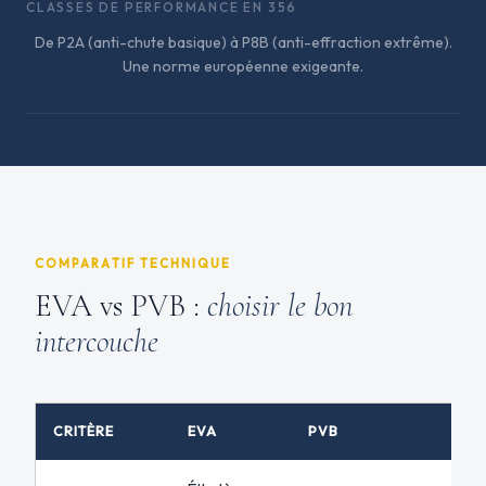
CLASSES DE PERFORMANCE EN 356
De P2A (anti-chute basique) à P8B (anti-effraction extrême).
Une norme européenne exigeante.
COMPARATIF TECHNIQUE
EVA vs PVB :
choisir le bon
intercouche
CRITÈRE
EVA
PVB